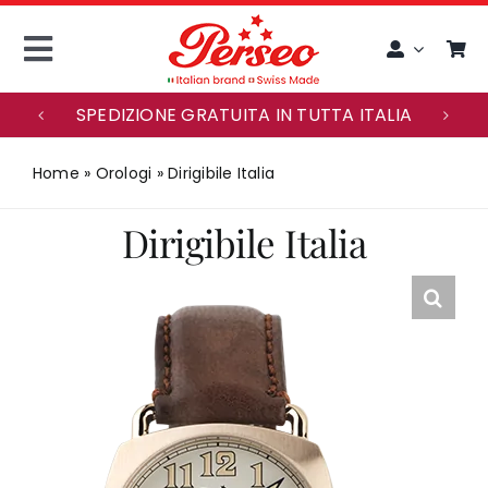
Skip
to
Toggle
content
Navigation
SPEDIZIONE GRATUITA IN TUTTA ITALIA
ENGLISH
Home
»
Orologi
»
Dirigibile Italia
ACCOUNT
Dirigibile Italia
HOME
MAISON PERSEO
OROLOGI
SERVIZIO CLIENTI