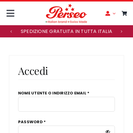
Skip
to
Toggle
content
Navigation
SPEDIZIONE GRATUITA IN TUTTA ITALIA
ENGLISH
ACCOUNT
Accedi
HOME
MAISON PERSEO
RICHIESTO
NOME UTENTE O INDIRIZZO EMAIL
*
OROLOGI
RICHIESTO
PASSWORD
*
SERVIZIO CLIENTI