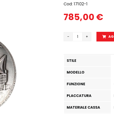
Cod:
17102-1
785,00
€
AG
17102
C
quantità
STILE
MODELLO
FUNZIONE
PLACCATURA
MATERIALE CASSA