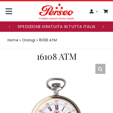
Skip
to
Toggle
content
Navigation
SPEDIZIONE GRATUITA IN TUTTA ITALIA
ENGLISH
Home
»
Orologi
»
16108 ATM
ACCOUNT
16108 ATM
HOME
MAISON PERSEO
OROLOGI
SERVIZIO CLIENTI